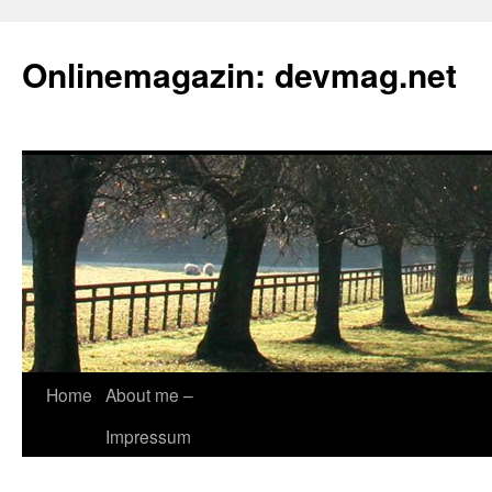
Onlinemagazin: devmag.net
Skip
Home
About me –
to
Impressum
content