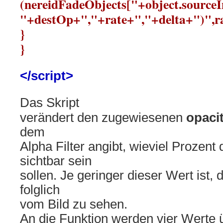
(nereidFadeObjects["+object.sourceI
"+destOp+","+rate+","+delta+")",ra
}
}
</script>
Das Skript
verändert den zugewiesenen
opaci
dem
Alpha Filter angibt, wieviel Prozent
sichtbar sein
sollen. Je geringer dieser Wert ist, 
folglich
vom Bild zu sehen.
An die Funktion werden vier Werte 