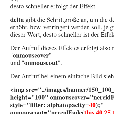
desto schneller erfolgt der Effekt.
delta
gibt die Schrittgröße an, um die d
erhöht, bzw. verringert werden soll, je 
dieser Wert, desto schneller ist der Eff
Der Aufruf dieses Effektes erfolgt also
onmouseover
"
"
onmouseout
und "
".
Der Aufruf bei einem einfache Bild sieh
<img src="../images/banner/150_100
height="100" onmouseover="nereidF
style="filter: alpha(opacity=
40
);"
onmouseout="nereidFade(
this,40,25,