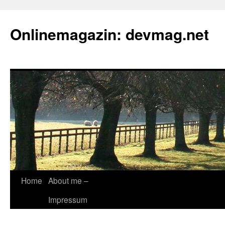
Onlinemagazin: devmag.net
Skip
Home
About me –
to
Impressum
content