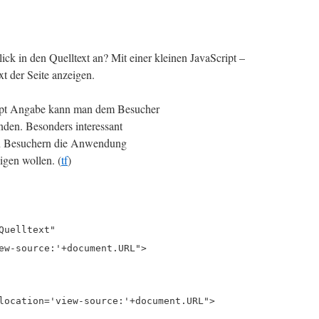
ick in den Quelltext an? Mit einer kleinen JavaScript –
t der Seite anzeigen.
cript Angabe kann man dem Besucher
inden. Besonders interessant
 den Besuchern die Anwendung
eigen wollen. (
tf
)
Quelltext"
ew-source:'+document.URL">
location='view-source:'+document.URL">