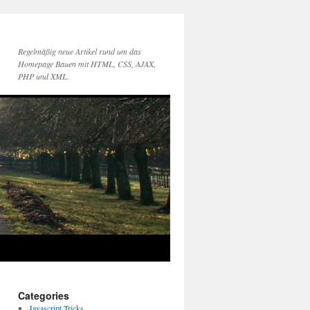
Regelmäßig neue Artikel rund um das
Homepage Bauen mit HTML, CSS, AJAX,
PHP und XML.
Categories
Javascript Tricks