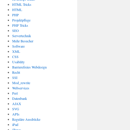
HTML Tricks
HTML
PHP
Projektpflege
PHP Tricks
SEO
Servertechnik
Mehr Besucher
Software
XML
CSS
Usability
Barrierefreies Webdesign
Recht
SSI
Mod_rewrite
Webservices
Perl
Datenbank
AJAX
SVG
APIs
Reguläre Ausdrücke
iPad
iTunes