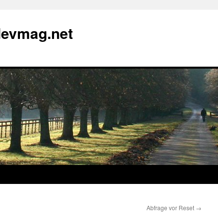
devmag.net
Abfrage vor Reset
→