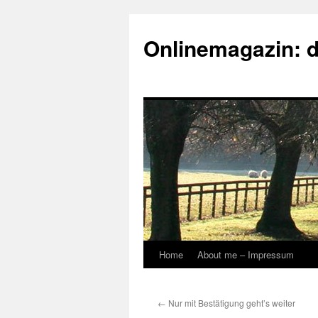
Onlinemagazin: 
Home
About me – Impressum
Skip
to
←
Nur mit Bestätigung geht’s weiter
content