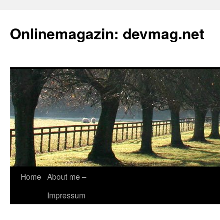
Onlinemagazin: devmag.net
Skip
Home
About me –
to
Impressum
content