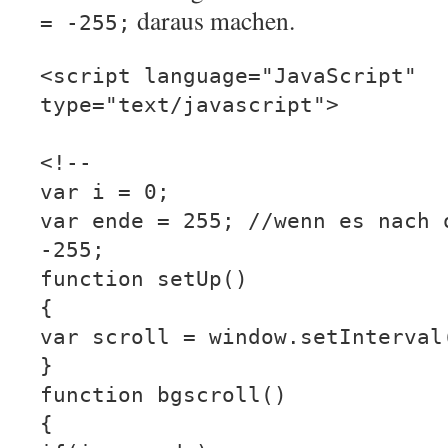
daraus machen.
= -255;
<script language="JavaScript"
type="text/javascript">
<!--
var i = 0;
var ende = 255; //wenn es nach 
-255;
function setUp()
{
var scroll = window.setInterval
}
function bgscroll()
{