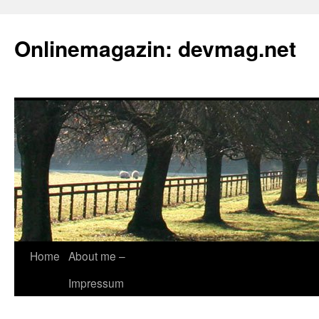
Onlinemagazin: devmag.net
Skip
Home
About me –
to
Impressum
content