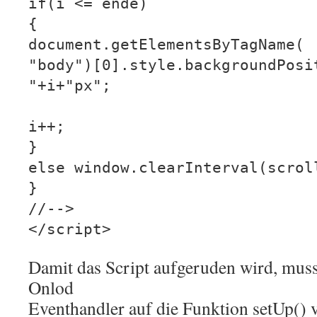
if(i <= ende)
{
document.getElementsByTagName(
"body")[0].style.backgroundPosi
"+i+"px";
i++;
}
else window.clearInterval(scrol
}
//-->
</script>
Damit das Script aufgeruden wird, mus
Onlod
Eventhandler auf die Funktion setUp() 