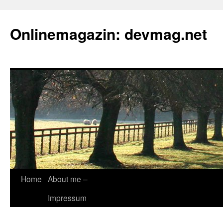
Onlinemagazin: devmag.net
Skip
Home
About me –
to
Impressum
content