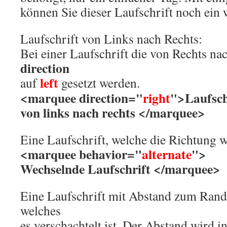
können Sie dieser Laufschrift noch ein
Laufschrift von Links nach Rechts:
Bei einer Laufschrift die von Rechts na
direction
left
auf
gesetzt werden.
<marquee direction="
right
">Laufsch
von links nach rechts </marquee>
Eine Laufschrift, welche die Richtung w
<marquee behavior="
alternate
">
Wechselnde Laufschrift </marquee>
Eine Laufschrift mit Abstand zum Rand
welches
es verschachtelt ist. Der Abstand wird i