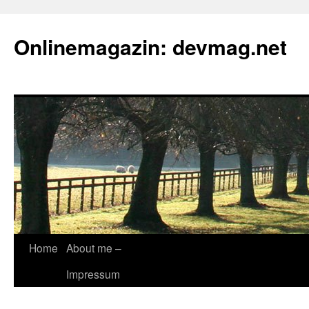
Onlinemagazin: devmag.net
Skip
Home
About me –
to
Impressum
content