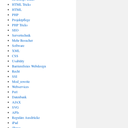
HTML Tricks
HTML
PHP
Projektpflege
PHP Tricks
SEO
Servertechnik
Mehr Besucher
Software
XML
CSS
Usability
Barrierefreies Webdesign
Recht
SSI
Mod_rewrite
Webservices
Perl
Datenbank
AJAX
SVG
APIs
Reguläre Ausdrücke
iPad
iTunes