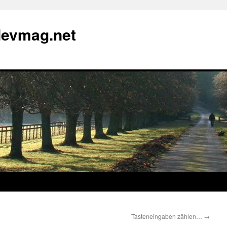
devmag.net
Tasteneingaben zählen…
→