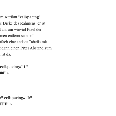
cellspacing
im Attribut "
"
ie Dicke des Rahmens, er ist
bt an, um wieviel Pixel der
en entfernt sein soll.
nfach eine andere Tabelle mit
at dann einen Pixel Abstand zum
ist da.
cellspacing="1"
000">
" cellspacing="0"
FFFF">