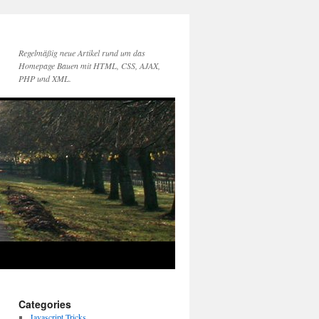
Regelmäßig neue Artikel rund um das
Homepage Bauen mit HTML, CSS, AJAX,
PHP und XML.
Categories
Javascript Tricks