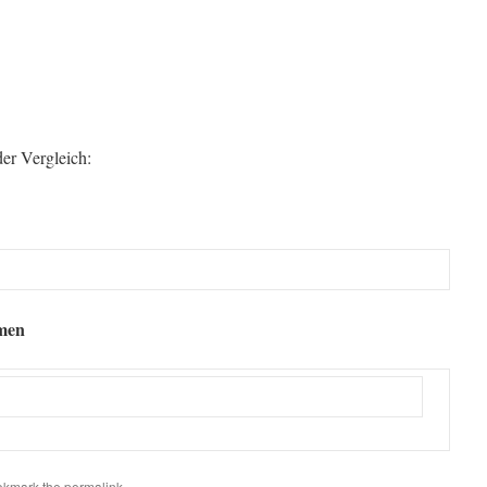
der Vergleich:
hmen
okmark the
permalink
.