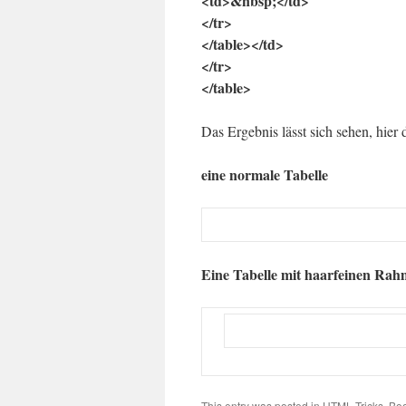
<td>&nbsp;</td>
</tr>
</table></td>
</tr>
</table>
Das Ergebnis lässt sich sehen, hier 
eine normale Tabelle
Eine Tabelle mit haarfeinen Ra
This entry was posted in
HTML Tricks
. Bo