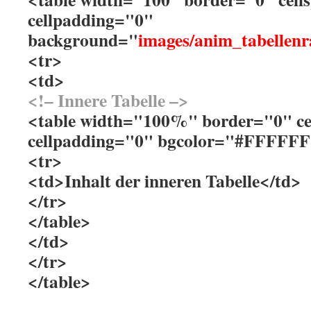
cellpadding="0"
background="
images/anim_tabellenr
<tr>
<td>
<!– Innere Tabelle –>
<table width="100%" border="0" ce
cellpadding="0" bgcolor="#FFFFF
<tr>
<td>Inhalt der inneren Tabelle</td>
</tr>
</table>
</td>
</tr>
</table>