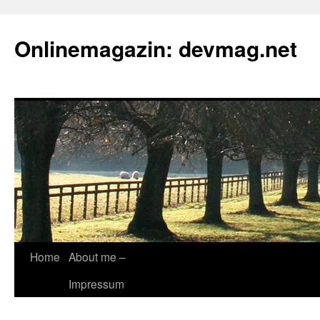
Onlinemagazin: devmag.net
Skip
Home
About me –
to
Impressum
content