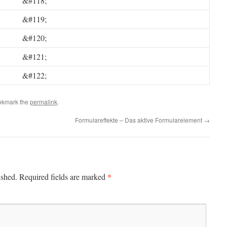
&#118;
&#119;
&#120;
&#121;
&#122;
okmark the
permalink
.
Formulareffekte – Das aktive Formularelement
→
*
ished.
Required fields are marked