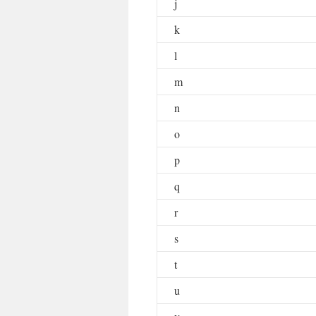
j
k
l
m
n
o
p
q
r
s
t
u