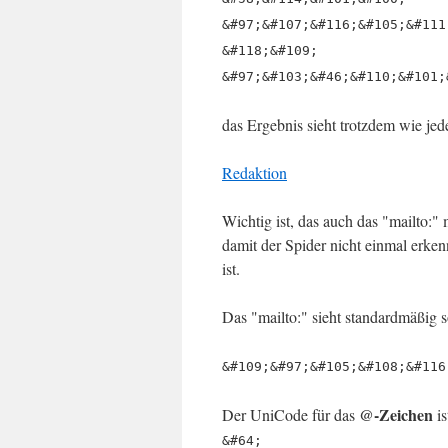
&#97;&#107;&#116;&#105;&#111
&#118;&#109;
&#97;&#103;&#46;&#110;&#101;
das Ergebnis sieht trotzdem wie jed
Redaktion
Wichtig ist, das auch das "mailto:"
damit der Spider nicht einmal erken
ist.
Das "mailto:" sieht standardmäßig s
&#109;&#97;&#105;&#108;&#116
@-Zeichen
Der UniCode für das
is
&#64;