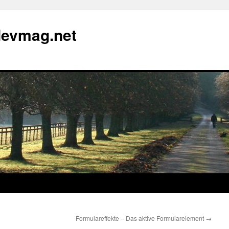
devmag.net
Formulareffekte – Das aktive Formularelement
→