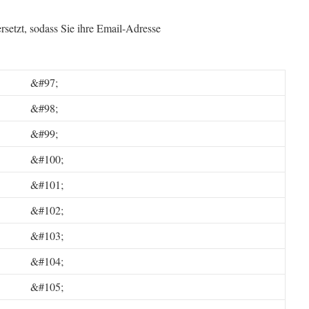
etzt, sodass Sie ihre Email-Adresse
&#97;
&#98;
&#99;
&#100;
&#101;
&#102;
&#103;
&#104;
&#105;