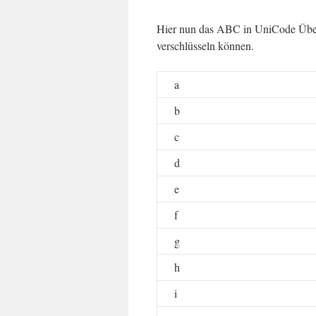
Hier nun das ABC in UniCode Übers
verschlüsseln können.
a
b
c
d
e
f
g
h
i