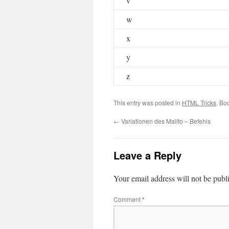
v
w
x
y
z
This entry was posted in
HTML Tricks
. Bo
←
Variationen des Mailto – Befehls
Leave a Reply
Your email address will not be publ
Comment
*