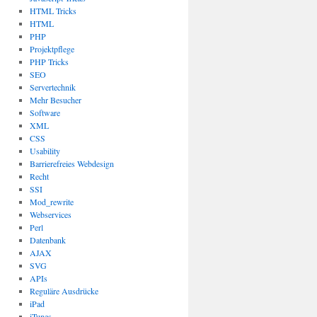
HTML Tricks
HTML
PHP
Projektpflege
PHP Tricks
SEO
Servertechnik
Mehr Besucher
Software
XML
CSS
Usability
Barrierefreies Webdesign
Recht
SSI
Mod_rewrite
Webservices
Perl
Datenbank
AJAX
SVG
APIs
Reguläre Ausdrücke
iPad
iTunes