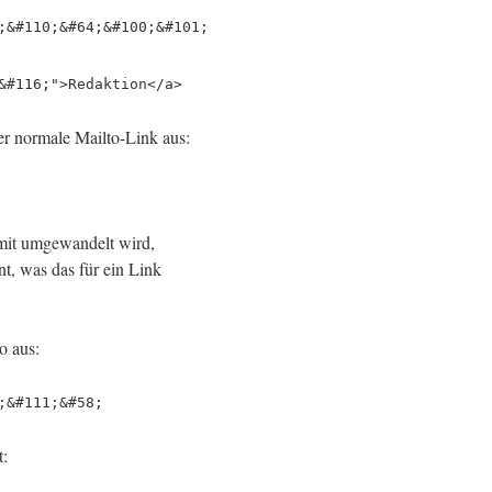
;&#110;&#64;&#100;&#101;
&#116;">Redaktion</a>
er normale Mailto-Link aus:
 mit umgewandelt wird,
nt, was das für ein Link
o aus:
;&#111;&#58;
t: