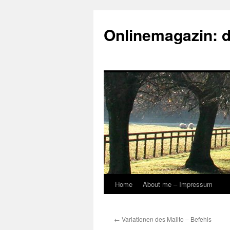
Onlinemagazin: 
Home
About me – Impressum
Skip
to
←
Variationen des Mailto – Befehls
content