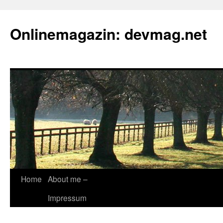
Onlinemagazin: devmag.net
Skip
Home
About me –
to
Impressum
content