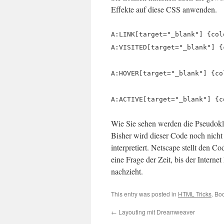
Effekte auf diese CSS anwenden.
A:LINK[target="_blank"] {col
A:VISITED[target="_blank"] {
A:HOVER[target="_blank"] {co
A:ACTIVE[target="_blank"] {c
Wie Sie sehen werden die Pseudokl
Bisher wird dieser Code noch nicht
interpretiert. Netscape stellt den Cod
eine Frage der Zeit, bis der Interne
nachzieht.
This entry was posted in
HTML Tricks
. Bo
←
Layouting mit Dreamweaver