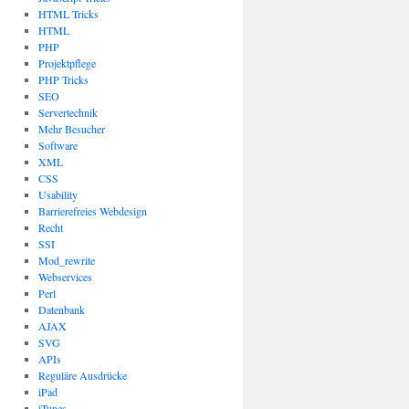
HTML Tricks
HTML
PHP
Projektpflege
PHP Tricks
SEO
Servertechnik
Mehr Besucher
Software
XML
CSS
Usability
Barrierefreies Webdesign
Recht
SSI
Mod_rewrite
Webservices
Perl
Datenbank
AJAX
SVG
APIs
Reguläre Ausdrücke
iPad
iTunes