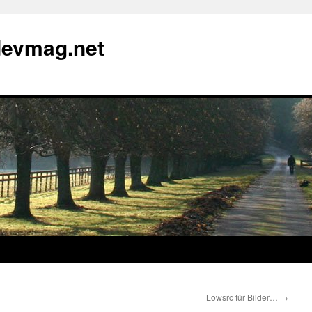
devmag.net
Lowsrc für Bilder…
→