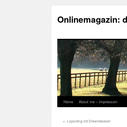
Onlinemagazin: 
Home
About me – Impressum
Skip
to
←
Layouting mit Dreamweaver
content