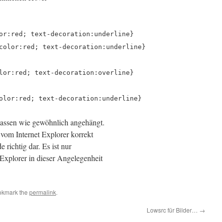
or:red; text-decoration:underline}
color:red; text-decoration:underline}
lor:red; text-decoration:overline}
olor:red; text-decoration:underline}
assen wie gewöhnlich angehängt.
 vom Internet Explorer korrekt
e richtig dar. Es ist nur
t Explorer in dieser Angelegenheit
okmark the
permalink
.
Lowsrc für Bilder…
→